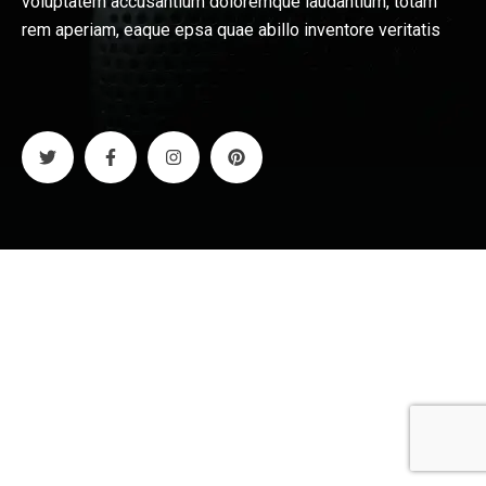
voluptatem accusantium doloremque laudantium, totam
rem aperiam, eaque epsa quae abillo inventore veritatis